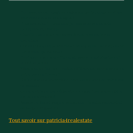
Terrasse en carrelage ou dalles sur plots : quels sont les
inconvénients et avantages ?
Proxichantier.fr : pourquoi je recommande ce site
tardivement découvert
Chauffe-eau entartré : symptômes, prévention et
entretien
Obtenir 3 à 5 devis pour vos travaux avec Habitatpresto
: comment ça marche ?
Tout savoir sur la crotte de hérisson : identification et
utilité au jardin
Silestone ou Dekton : quelles différences pour le choix de
votre plan de travail ?
Didier Mathus immobilier : tout savoir sur une référence
du secteur
Comment faire une déclaration d’expertise immobilière
en toute simplicité
Alexandre Reant piège à moustique : fonctionnement et
conseils d’utilisation
Tout savoir sur patricia4realestate