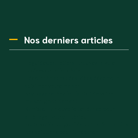
Nos derniers articles
Leguidedesmetiers : trouvez la voie
professionnelle idéale
Ldeo intérieurs : des idées déco pour
sublimer votre maison
Kozikaza : créez le plan 3D de votre
maison gratuitement
Kambad : la nouvelle tendance pour
aménager votre intérieur
Porte voilée ou gonflée qui ne ferme plus
nos solutions pour la réparer