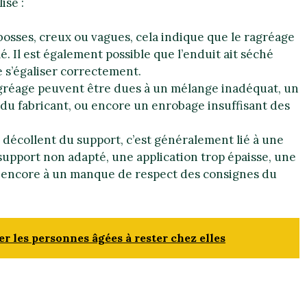
isé :
bosses, creux ou vagues, cela indique que le ragréage
. Il est également possible que l’enduit ait séché
e s’égaliser correctement.
agréage peuvent être dues à un mélange inadéquat, un
du fabricant, ou encore un enrobage insuffisant des
e décollent du support, c’est généralement lié à une
upport non adapté, une application trop épaisse, une
ou encore à un manque de respect des consignes du
r les personnes âgées à rester chez elles