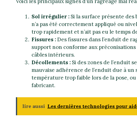
Voici les principaux signes d’un ragréage mal réal
Sol irrégulier :
Si la surface présente des 
n’a pas été correctement appliqué ou nivelé
trop rapidement et n’ait pas eu le temps d
Fissures :
Des fissures dans l’enduit de r
support non conforme aux préconisations 
câbles intérieurs.
Décollements :
Si des zones de l’enduit s
mauvaise adhérence de l’enduit due à un s
température trop faible lors de la pose, 
fabricant.
lire aussi
Les dernières technologies pour aide