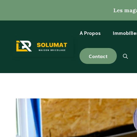
Aller
Les maga
au
contenu
A Propos
Immobilie
Contact