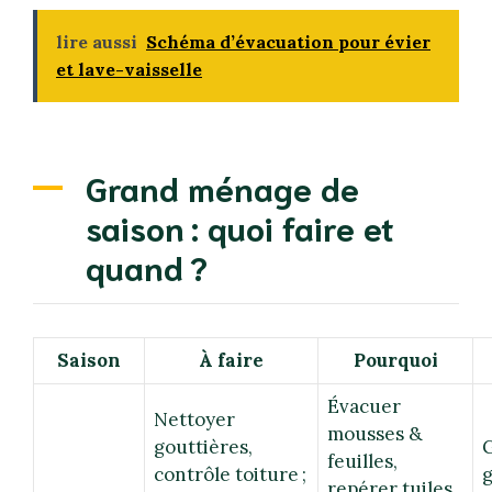
lire aussi
Schéma d’évacuation pour évier
et lave-vaisselle
Grand ménage de
saison : quoi faire et
quand ?
Saison
À faire
Pourquoi
Évacuer
Nettoyer
mousses &
gouttières,
G
feuilles,
contrôle toiture ;
g
repérer tuiles