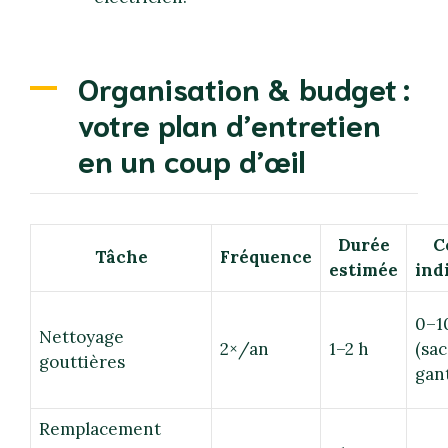
Organisation & budget :
votre plan d’entretien
en un coup d’œil
Durée
C
Tâche
Fréquence
estimée
ind
0–1
Nettoyage
2×/an
1–2 h
(sac
gouttières
gan
Remplacement