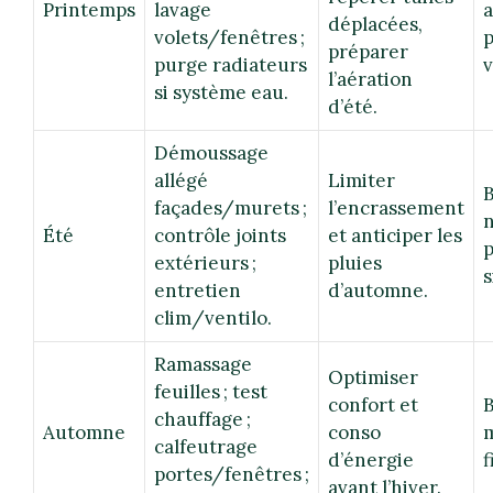
Printemps
lavage
a
déplacées,
volets/fenêtres ;
p
préparer
purge radiateurs
v
l’aération
si système eau.
d’été.
Démoussage
allégé
Limiter
B
façades/murets ;
l’encrassement
n
Été
contrôle joints
et anticiper les
p
extérieurs ;
pluies
s
entretien
d’automne.
clim/ventilo.
Ramassage
Optimiser
feuilles ; test
confort et
B
chauffage ;
Automne
conso
calfeutrage
d’énergie
f
portes/fenêtres ;
avant l’hiver.