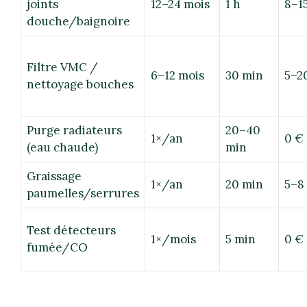
joints
12–24 mois
1 h
8–1
douche/baignoire
Filtre VMC /
6–12 mois
30 min
5–2
nettoyage bouches
Purge radiateurs
20–40
1×/an
0 €
(eau chaude)
min
Graissage
1×/an
20 min
5–8
paumelles/serrures
Test détecteurs
1×/mois
5 min
0 €
fumée/CO