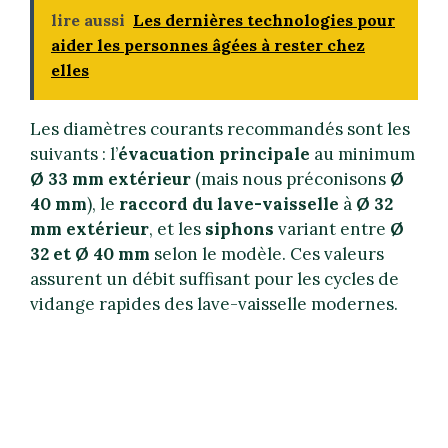
lire aussi
Les dernières technologies pour
aider les personnes âgées à rester chez
elles
Les diamètres courants recommandés sont les
suivants : l’
évacuation principale
au minimum
Ø 33 mm extérieur
(mais nous préconisons
Ø
40 mm
), le
raccord du lave-vaisselle
à
Ø 32
mm extérieur
, et les
siphons
variant entre
Ø
32 et Ø 40 mm
selon le modèle. Ces valeurs
assurent un débit suffisant pour les cycles de
vidange rapides des lave-vaisselle modernes.