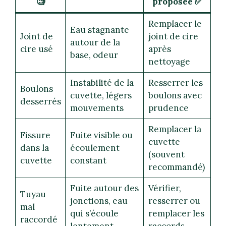
🧐
proposée ✅
Remplacer le
Eau stagnante
Joint de
joint de cire
autour de la
cire usé
après
base, odeur
nettoyage
Instabilité de la
Resserrer les
Boulons
cuvette, légers
boulons avec
desserrés
mouvements
prudence
Remplacer la
Fissure
Fuite visible ou
cuvette
dans la
écoulement
(souvent
cuvette
constant
recommandé)
Fuite autour des
Vérifier,
Tuyau
jonctions, eau
resserrer ou
mal
qui s’écoule
remplacer les
raccordé
lentement
raccords