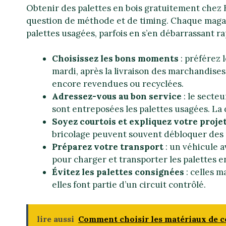
Obtenir des palettes en bois gratuitement chez 
question de méthode et de timing. Chaque magas
palettes usagées, parfois en s’en débarrassant r
Choisissez les bons moments
: préférez 
mardi, après la livraison des marchandise
encore revendues ou recyclées.
Adressez-vous au bon service
: le secte
sont entreposées les palettes usagées. La d
Soyez courtois et expliquez votre proje
bricolage peuvent souvent débloquer des 
Préparez votre transport
: un véhicule a
pour charger et transporter les palettes e
Évitez les palettes consignées
: celles 
elles font partie d’un circuit contrôlé.
lire aussi
Comment choisir les matériaux de co