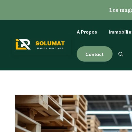
Aller
Les maga
au
contenu
A Propos
Immobilie
Contact