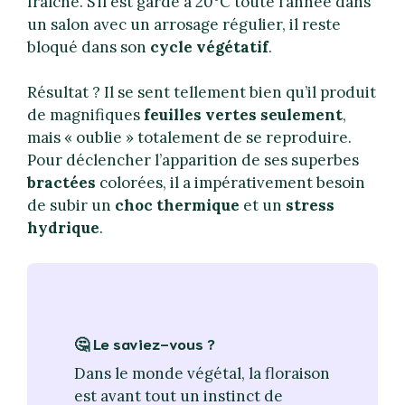
fraîche. S’il est gardé à 20°C toute l’année dans
un salon avec un arrosage régulier, il reste
bloqué dans son
cycle végétatif
.
Résultat ? Il se sent tellement bien qu’il produit
de magnifiques
feuilles vertes seulement
,
mais « oublie » totalement de se reproduire.
Pour déclencher l’apparition de ses superbes
bractées
colorées, il a impérativement besoin
de subir un
choc thermique
et un
stress
hydrique
.
🤔 Le saviez-vous ?
Dans le monde végétal, la floraison
est avant tout un instinct de