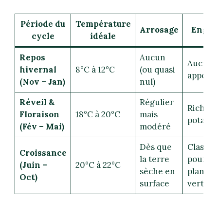
Période du
Température
Arrosage
Engra
cycle
idéale
Repos
Aucun
Aucun
hivernal
8°C à 12°C
(ou quasi
apport
(Nov – Jan)
nul)
Réveil &
Régulier
Riche e
Floraison
18°C à 20°C
mais
potass
(Fév – Mai)
modéré
Dès que
Classiq
Croissance
la terre
pour
(Juin –
20°C à 22°C
sèche en
plantes
Oct)
surface
vertes