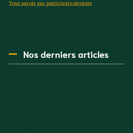
Tout savoir sur patricia4realestate
Nos derniers articles
J net gros travaux : confiez vos chantiers
en toute sécurité
Irquis : guide complet sur cette solution
de pompe à chaleur
Panneau solaire 300W : combien de
batteries sont nécessaires
Découvrez Sunologie.fr pour votre projet
brico maison