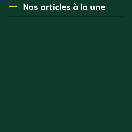
Nos articles à la une
Terrasse en carrelage ou dalles sur plots : quels sont les
inconvénients et avantages ?
Proxichantier.fr : pourquoi je recommande ce site
tardivement découvert
Chauffe-eau entartré : symptômes, prévention et
entretien
Obtenir 3 à 5 devis pour vos travaux avec Habitatpresto
: comment ça marche ?
Tout savoir sur la crotte de hérisson : identification et
utilité au jardin
Silestone ou Dekton : quelles différences pour le choix de
votre plan de travail ?
Didier Mathus immobilier : tout savoir sur une référence
du secteur
Comment faire une déclaration d’expertise immobilière
en toute simplicité
Alexandre Reant piège à moustique : fonctionnement et
conseils d’utilisation