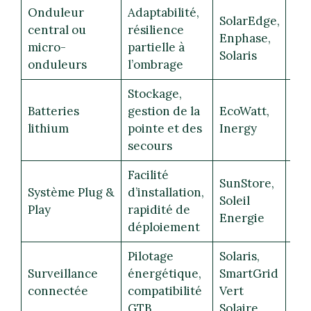
Onduleur
Adaptabilité,
SolarEdge,
central ou
résilience
Enphase,
⚡
micro-
partielle à
Solaris
onduleurs
l’ombrage
Stockage,
Batteries
gestion de la
EcoWatt,
🔋
lithium
pointe et des
Inergy
secours
Facilité
SunStore,
Système Plug &
d’installation,
Soleil
🛠️
Play
rapidité de
Energie
déploiement
Pilotage
Solaris,
Surveillance
énergétique,
SmartGrid
📱
connectée
compatibilité
Vert
GTB
Solaire