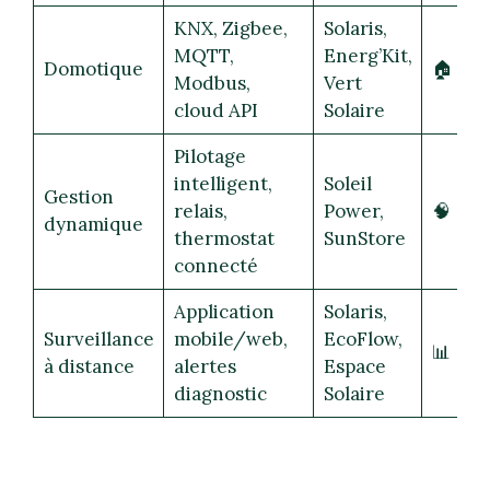
KNX, Zigbee,
Solaris,
MQTT,
Energ’Kit,
Domotique
🏠
Modbus,
Vert
cloud API
Solaire
Pilotage
intelligent,
Soleil
Gestion
relais,
Power,
🧠
dynamique
thermostat
SunStore
connecté
Application
Solaris,
Surveillance
mobile/web,
EcoFlow,
📊
à distance
alertes
Espace
diagnostic
Solaire