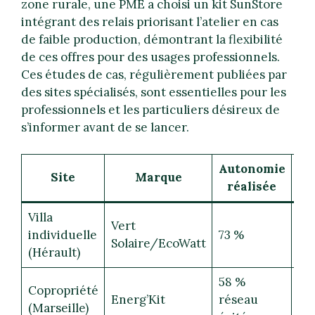
zone rurale, une PME a choisi un kit SunStore
intégrant des relais priorisant l’atelier en cas
de faible production, démontrant la flexibilité
de ces offres pour des usages professionnels.
Ces études de cas, régulièrement publiées par
des sites spécialisés, sont essentielles pour les
professionnels et les particuliers désireux de
s’informer avant de se lancer.
Autonomie
Site
Marque
réalisée
d’
Villa
Vert
individuelle
73 %
7 a
Solaire/EcoWatt
(Hérault)
58 %
Copropriété
Energ’Kit
réseau
6,5
(Marseille)