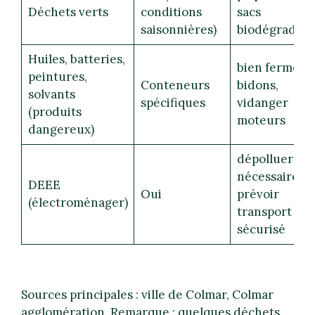
Déchets verts
conditions
sacs
saisonnières)
biodégradabl
Huiles, batteries,
bien fermer l
peintures,
Conteneurs
bidons,
solvants
spécifiques
vidanger
(produits
moteurs
dangereux)
dépolluer si
nécessaire,
DEEE
Oui
prévoir
(électroménager)
transport
sécurisé
Sources principales : ville de Colmar, Colmar
agglomération. Remarque : quelques déchets