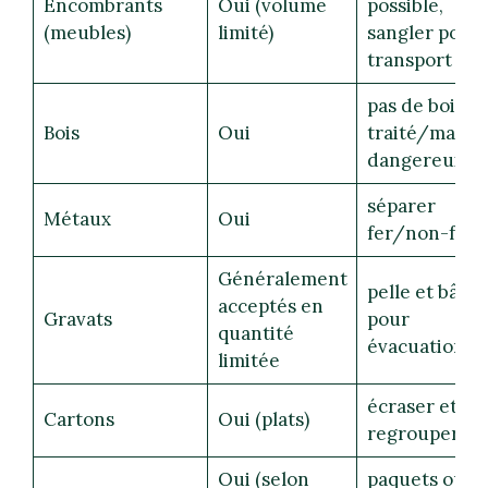
Encombrants
Oui (volume
possible,
(meubles)
limité)
sangler pour
transport
pas de bois
Bois
Oui
traité/marqu
dangereux
séparer
Métaux
Oui
fer/non-fer
Généralement
pelle et bâch
acceptés en
Gravats
pour
quantité
évacuation
limitée
écraser et
Cartons
Oui (plats)
regrouper
Oui (selon
paquets ou