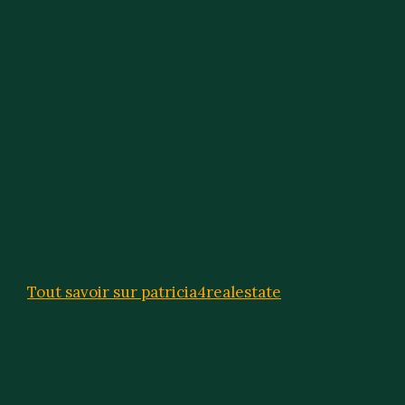
tardivement découvert
Chauffe-eau entartré : symptômes, prévention et
entretien
Obtenir 3 à 5 devis pour vos travaux avec Habitatpresto
: comment ça marche ?
Tout savoir sur la crotte de hérisson : identification et
utilité au jardin
Silestone ou Dekton : quelles différences pour le choix de
votre plan de travail ?
Didier Mathus immobilier : tout savoir sur une référence
du secteur
Comment faire une déclaration d’expertise immobilière
en toute simplicité
Alexandre Reant piège à moustique : fonctionnement et
conseils d’utilisation
Tout savoir sur patricia4realestate