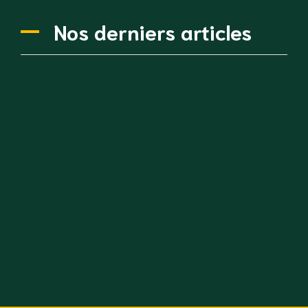
Nos derniers articles
Institutdubricolage.com cours bricolage :
progressez vite
Clôture en aluminium : quel prix pour
quel modèle ?
Insecte qui ressemble au cafard :
comment bien l’identifier
Comment aménager facilement un
studio indépendant
Infolabo : l’actualité des équipements de
laboratoire en ligne