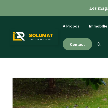
Aller
Les maga
au
contenu
A Propos
Immobilie
Contact