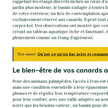
rappelant les étangs discrets nichés au cœur d’
jardin plus modeste, le bassin s’adapte à toutes l
de votre extérieur, un lieu de contemplation apai
exclusivement réservé aux canards. Il peut tout à
carpes koï. Des observations ont montré que ce
créant un tableau aquatique riche et fascinant. A
pleinement comme un étang d’agrément.
lire aussi
Qu’est-ce qu'un bac acier et comment
Le bien-être de vos canards a
Pour des animaux palmipèdes, l’accès à l’eau est
mais une condition essentielle à leur épanouissem
plumes et de réguler leur température corporell
pour leur confort, avec une taille adaptée au nom
noter que les besoins varient ; un bassin pour de