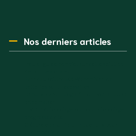
Nos derniers articles
Irquis : guide complet sur cette solution
de pompe à chaleur
Panneau solaire 300W : combien de
batteries sont nécessaires
Découvrez Sunologie.fr pour votre projet
brico maison
Institutdubricolage.com cours bricolage :
progressez vite
Clôture en aluminium : quel prix pour
quel modèle ?