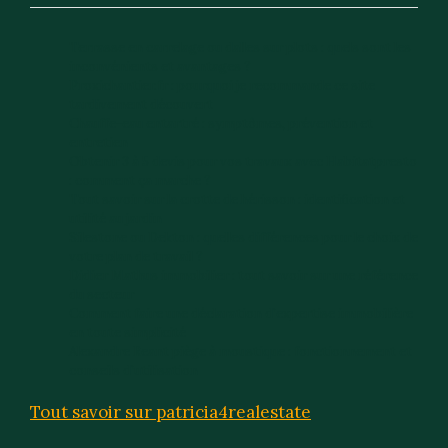
Terrasse en carrelage ou dalles sur plots : quels sont les
inconvénients et avantages ?
Proxichantier.fr : pourquoi je recommande ce site
tardivement découvert
Chauffe-eau entartré : symptômes, prévention et
entretien
Obtenir 3 à 5 devis pour vos travaux avec Habitatpresto
: comment ça marche ?
Tout savoir sur la crotte de hérisson : identification et
utilité au jardin
Silestone ou Dekton : quelles différences pour le choix de
votre plan de travail ?
Didier Mathus immobilier : tout savoir sur une référence
du secteur
Comment faire une déclaration d’expertise immobilière
en toute simplicité
Alexandre Reant piège à moustique : fonctionnement et
conseils d’utilisation
Tout savoir sur patricia4realestate