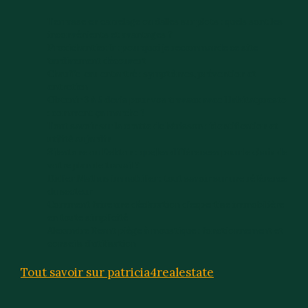
Terrasse en carrelage ou dalles sur plots : quels sont les
inconvénients et avantages ?
Proxichantier.fr : pourquoi je recommande ce site
tardivement découvert
Chauffe-eau entartré : symptômes, prévention et
entretien
Obtenir 3 à 5 devis pour vos travaux avec Habitatpresto
: comment ça marche ?
Tout savoir sur la crotte de hérisson : identification et
utilité au jardin
Silestone ou Dekton : quelles différences pour le choix de
votre plan de travail ?
Didier Mathus immobilier : tout savoir sur une référence
du secteur
Comment faire une déclaration d’expertise immobilière
en toute simplicité
Alexandre Reant piège à moustique : fonctionnement et
conseils d’utilisation
Tout savoir sur patricia4realestate