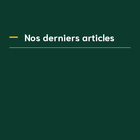
Nos derniers articles
Leguidedesmetiers : trouvez la voie
professionnelle idéale
Ldeo intérieurs : des idées déco pour
sublimer votre maison
Kozikaza : créez le plan 3D de votre
maison gratuitement
Kambad : la nouvelle tendance pour
aménager votre intérieur
Porte voilée ou gonflée qui ne ferme plus
nos solutions pour la réparer