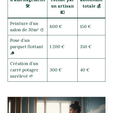
🛠️
un artisan
totale 💰
💶
Peinture d’un
800 €
150 €
salon de 30m² 🎨
Pose d’un
parquet flottant
1 200 €
350 €
🪵
Création d’un
carré potager
300 €
40 €
surélevé 🌱