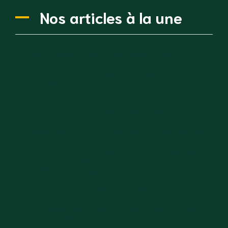
Nos articles à la une
Terrasse en carrelage ou dalles sur plots : quels sont les
inconvénients et avantages ?
Proxichantier.fr : pourquoi je recommande ce site
tardivement découvert
Chauffe-eau entartré : symptômes, prévention et
entretien
Obtenir 3 à 5 devis pour vos travaux avec Habitatpresto
: comment ça marche ?
Tout savoir sur la crotte de hérisson : identification et
utilité au jardin
Silestone ou Dekton : quelles différences pour le choix de
votre plan de travail ?
Didier Mathus immobilier : tout savoir sur une référence
du secteur
Comment faire une déclaration d’expertise immobilière
en toute simplicité
Alexandre Reant piège à moustique : fonctionnement et
conseils d’utilisation