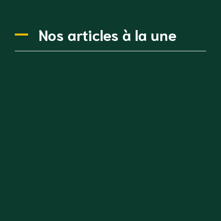
Nos articles à la une
Terrasse en carrelage ou dalles sur plots : quels sont les
inconvénients et avantages ?
Proxichantier.fr : pourquoi je recommande ce site
tardivement découvert
Chauffe-eau entartré : symptômes, prévention et
entretien
Obtenir 3 à 5 devis pour vos travaux avec Habitatpresto
: comment ça marche ?
Tout savoir sur la crotte de hérisson : identification et
utilité au jardin
Silestone ou Dekton : quelles différences pour le choix de
votre plan de travail ?
Didier Mathus immobilier : tout savoir sur une référence
du secteur
Comment faire une déclaration d’expertise immobilière
en toute simplicité
Alexandre Reant piège à moustique : fonctionnement et